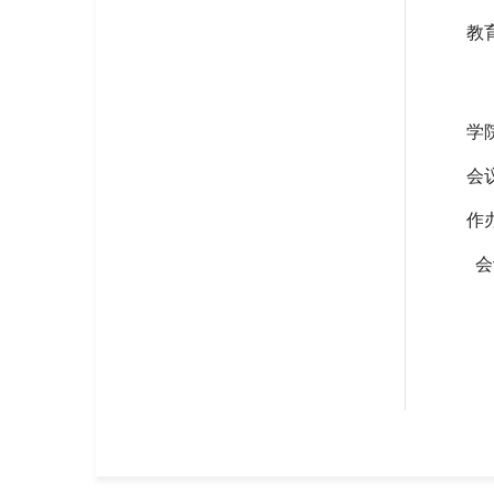
教
学
会
作
会