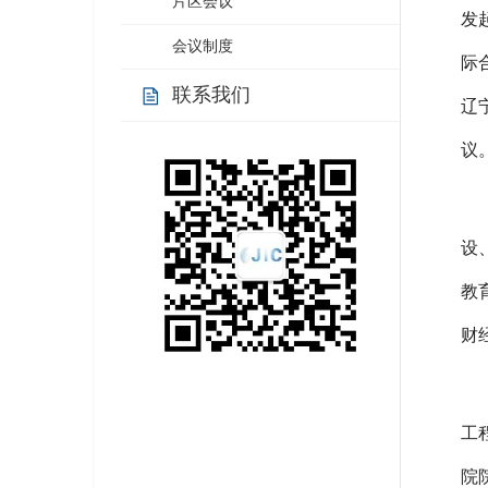
片区会议
发
会议制度
际
联系我们
辽
议
设
教
财
工
院